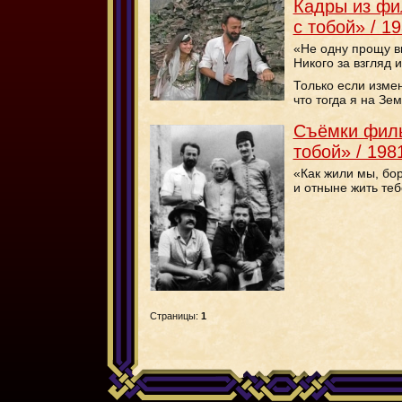
Кадры из фи
с тобой» / 19
«Не одну прощу ви
Никого за взгляд 
Только если измен
что тогда я на Зе
Съёмки филь
тобой» / 1981
«Как жили мы, бор
и отныне жить теб
Страницы:
1