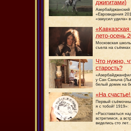
джигитами)
Азербайджанский 
«Евровидения 20
«закусил удила» 
«Кавказская
лето-осень 2
Московская школь
съела на съёмках
Что нужно, ч
старость?
«Азербайджанфил
у Сан Саныча (Ль
белый домик на б
«На счастье!
Первый съёмочны
я с тобой! 1919»:
«Расставаться над
встретимся, а вст
виделись сто лет..