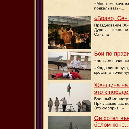
«Мне тоже хочется
подкалывать»...
«Браво, Сен
Празднование 80-
Дурова – исполни
Саныча
Бои по прав
«Белые» начинают
«Когда чиста рука
крошит отточенную
Женщина на 
это к победе
Военный министр:
Приглашаю вас по
Это сюрприз...»
Он хотел въе
белом коне..