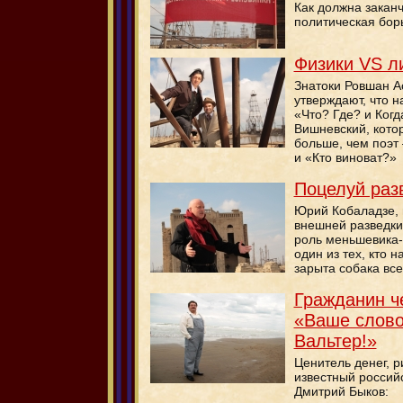
Как должна закан
политическая бор
Физики VS л
Знатоки Ровшан А
утверждают, что н
«Что? Где? и Когд
Вишневский, кото
больше, чем поэт 
и «Кто виноват?»
Поцелуй раз
Юрий Кобаладзе,
внешней разведки
роль меньшевика-
один из тех, кто н
зарыта собака вс
Гражданин ч
«Ваше слово
Вальтер!»
Ценитель денег, 
известный россий
Дмитрий Быков: