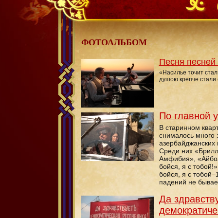
Не бойся, я с тобой! 1919
ФОТОАЛЬБОМ
Песня песней
«Насилье точит сталь
душою крепче стали с
По главной 
В старинном квар
снималось много 
азербайджанских 
Среди них «Брилл
Амфибия», «Айбол
бойся, я с тобой!
бойся, я с тобой–
падений не бывает
Да здравств
демократиче